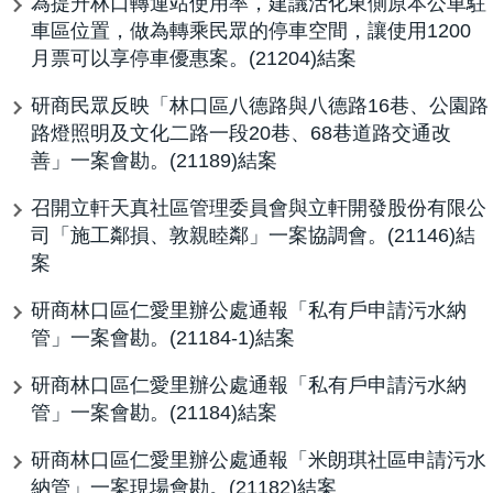
為提升林口轉運站使用率，建議活化東側原本公車駐
車區位置，做為轉乘民眾的停車空間，讓使用1200
月票可以享停車優惠案。(21204)結案
研商民眾反映「林口區八德路與八德路16巷、公園路
路燈照明及文化二路一段20巷、68巷道路交通改
善」一案會勘。(21189)結案
召開立軒天真社區管理委員會與立軒開發股份有限公
司「施工鄰損、敦親睦鄰」一案協調會。(21146)結
案
研商林口區仁愛里辦公處通報「私有戶申請污水納
管」一案會勘。(21184-1)結案
研商林口區仁愛里辦公處通報「私有戶申請污水納
管」一案會勘。(21184)結案
研商林口區仁愛里辦公處通報「米朗琪社區申請污水
納管」一案現場會勘。(21182)結案