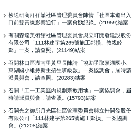
檢送研商群祥囍社區管理委員會陳情「社區車道出入
口前雙黃線影響通行」一案會勘紀錄。(21959)結案
有關森達美術館社區管理委員會與立軒開發建設股份
有限公司「111林建字第265號施工鄰損、敦親睦
鄰」一案，請查照。(21149)結案
召開林口區湖南里黃里長陳請「協助爭取頭湖國小、
東湖國小維持新生招生班級數」一案協調會，屆時請
派員與會，請查照。(20283)結案
召開「工一工業區內規劃宗教用地」一案協調會，屆
時請派員與會，請查照。(15793)結案
召開光之御所月光區社區管理委員會與立軒開發股份
有限公司「111林建字第265號施工鄰損」一案協調
會。(21208)結案